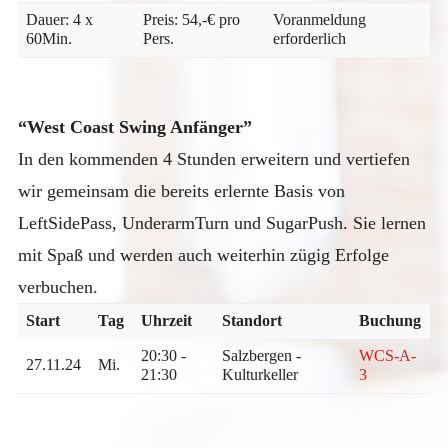
Dauer: 4 x
Preis: 54,-€ pro
Voranmeldung
60Min.
Pers.
erforderlich
“West Coast Swing Anfänger”
In den kommenden 4 Stunden erweitern und vertiefen
wir gemeinsam die bereits erlernte Basis von
LeftSidePass, UnderarmTurn und SugarPush. Sie lernen
mit Spaß und werden auch weiterhin zügig Erfolge
verbuchen.
Start
Tag
Uhrzeit
Standort
Buchung
20:30 -
Salzbergen -
WCS-A-
27.11.24
Mi.
21:30
Kulturkeller
3