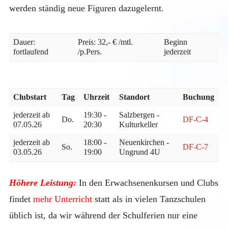
werden ständig neue Figuren dazugelernt.
Dauer:
Preis: 32,- € /mtl.
Beginn
fortlaufend
/p.Pers.
jederzeit
Clubstart
Tag
Uhrzeit
Standort
Buchung
jederzeit ab
19:30 -
Salzbergen -
Do.
DF-C-4
07.05.26
20:30
Kulturkeller
jederzeit ab
18:00 -
Neuenkirchen -
So.
DF-C-7
03.05.26
19:00
Ungrund 4U
Höhere Leistung:
In den Erwachsenenkursen und Clubs
findet
mehr Unterricht
statt als in vielen Tanzschulen
üblich ist, da wir während der Schulferien nur eine