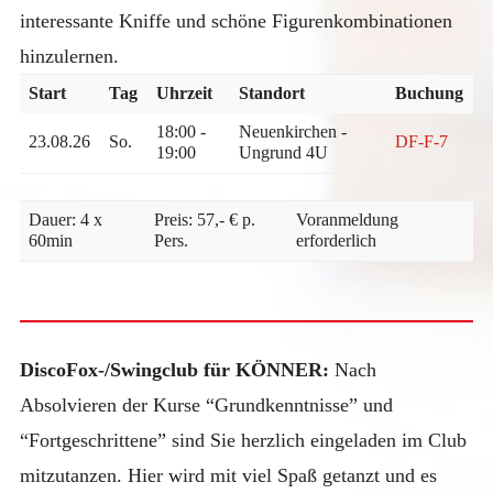
interessante Kniffe und schöne Figurenkombinationen
hinzulernen.
Start
Tag
Uhrzeit
Standort
Buchung
18:00 -
Neuenkirchen -
23.08.26
So.
DF-F-7
19:00
Ungrund 4U
Dauer: 4 x
Preis: 57,- € p.
Voranmeldung
60min
Pers.
erforderlich
DiscoFox-/Swingclub für KÖNNER:
Nach
Absolvieren der Kurse “Grundkenntnisse” und
“Fortgeschrittene” sind Sie herzlich eingeladen im Club
mitzutanzen. Hier wird mit viel Spaß getanzt und es