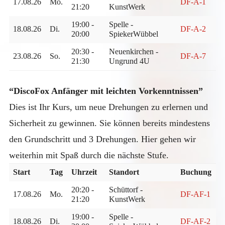
17.08.26
Mo.
DF-A-1
21:20
KunstWerk
19:00 -
Spelle -
18.08.26
Di.
DF-A-2
20:00
SpiekerWübbel
20:30 -
Neuenkirchen -
23.08.26
So.
DF-A-7
21:30
Ungrund 4U
“DiscoFox Anfänger mit leichten Vorkenntnissen”
Dies ist Ihr Kurs, um neue Drehungen zu erlernen und
Sicherheit zu gewinnen. Sie können bereits mindestens
den Grundschritt und 3 Drehungen. Hier gehen wir
weiterhin mit Spaß durch die nächste Stufe.
Start
Tag
Uhrzeit
Standort
Buchung
20:20 -
Schüttorf -
17.08.26
Mo.
DF-AF-1
21:20
KunstWerk
19:00 -
Spelle -
18.08.26
Di.
DF-AF-2